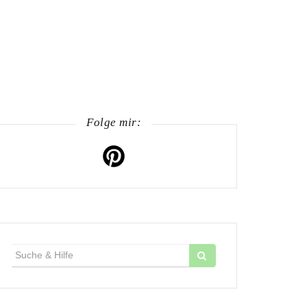
Folge mir:
Suche
für: