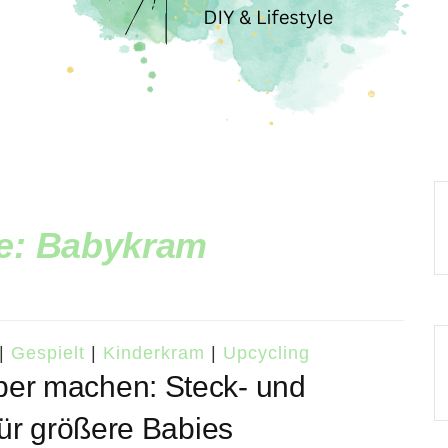
e:
Babykram
|
Gespielt
|
Kinderkram
|
Upcycling
ber machen: Steck- und
für größere Babies