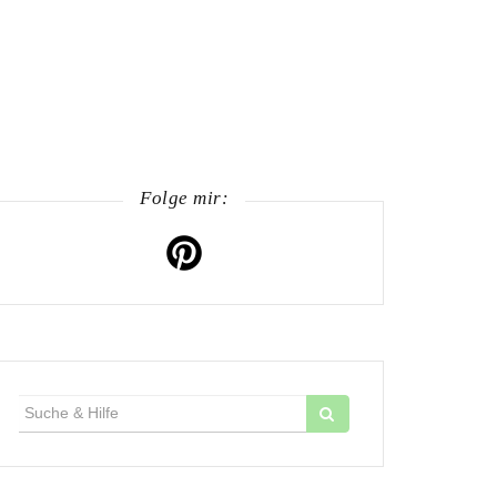
Folge mir:
Suche
für: