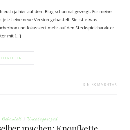
h euch ja hier auf dem Blog schonmal gezeigt. Für meine
h jetzt eine neue Version gebastelt. Sie ist etwas
ücherbox und fokussiert mehr auf den Steckspielcharakter
ter mit […]
ITERLESEN
EIN KOMMENTAR
|
Gebastelt
|
Uncategorized
 selber machen: Knopfkette