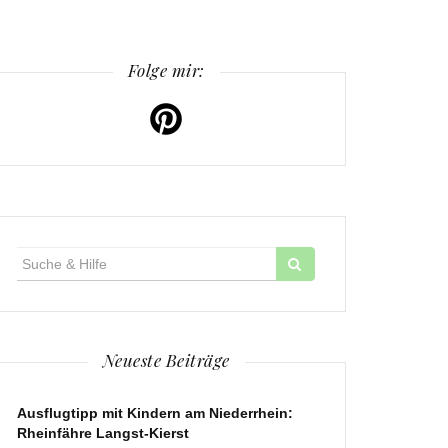
Folge mir:
Suche
für:
Neueste Beiträge
Ausflugtipp mit Kindern am Niederrhein:
Rheinfähre Langst-Kierst