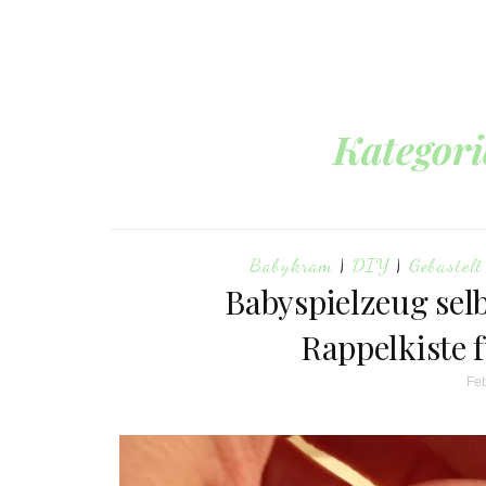
Kategori
Babykram
|
DIY
|
Gebastelt
Babyspielzeug sel
Rappelkiste 
Feb