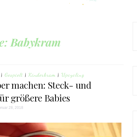
e:
Babykram
|
Gespielt
|
Kinderkram
|
Upcycling
ber machen: Steck- und
für größere Babies
ruar 28, 2018