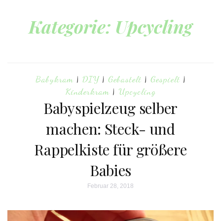
Kategorie:
Upcycling
Babykram
|
DIY
|
Gebastelt
|
Gespielt
|
Kinderkram
|
Upcycling
Babyspielzeug selber
machen: Steck- und
Rappelkiste für größere
Babies
Februar 28, 2018