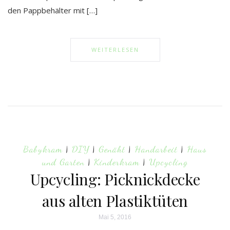
den Pappbehälter mit […]
WEITERLESEN
Babykram
|
DIY
|
Genäht
|
Handarbeit
|
Haus
und Garten
|
Kinderkram
|
Upcycling
Upcycling: Picknickdecke
aus alten Plastiktüten
Mai 5, 2016