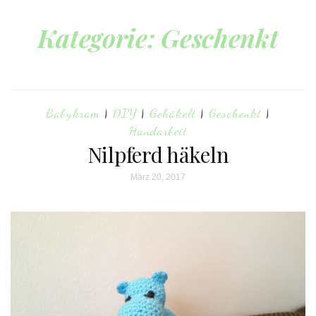
Kategorie:
Geschenkt
Babykram
|
DIY
|
Gehäkelt
|
Geschenkt
|
Handarbeit
Nilpferd häkeln
März 20, 2017