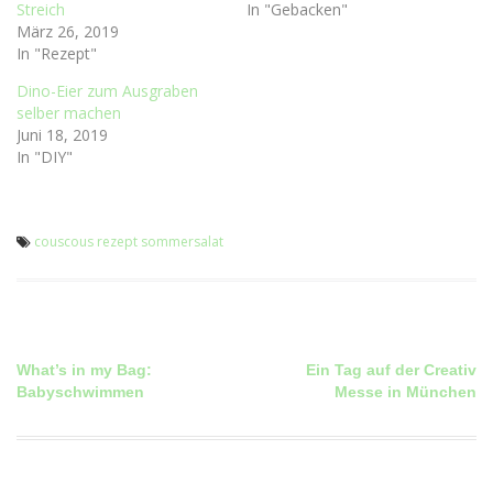
Streich
In "Gebacken"
März 26, 2019
In "Rezept"
Dino-Eier zum Ausgraben
selber machen
Juni 18, 2019
In "DIY"
couscous
rezept
sommersalat
Beitragsnavigation
What’s in my Bag:
Ein Tag auf der Creativ
Babyschwimmen
Messe in München